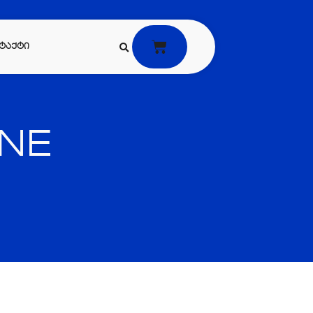
ᲢᲐᲥᲢᲘ
ONE