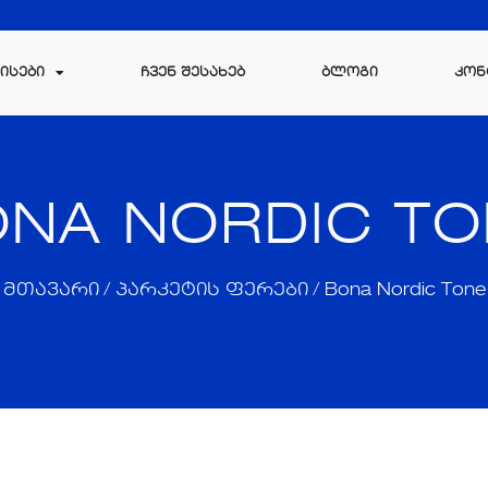
ᲘᲡᲔᲑᲘ
ᲩᲕᲔᲜ ᲨᲔᲡᲐᲮᲔᲑ
ᲑᲚᲝᲒᲘ
ᲙᲝᲜ
NA NORDIC T
მთავარი
/
პარკეტის ფერები
/ Bona Nordic Tone