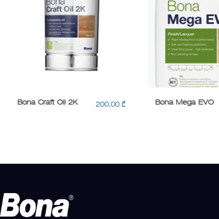
Bona Craft Oil 2K
Bona Mega EVO
200,00
₾