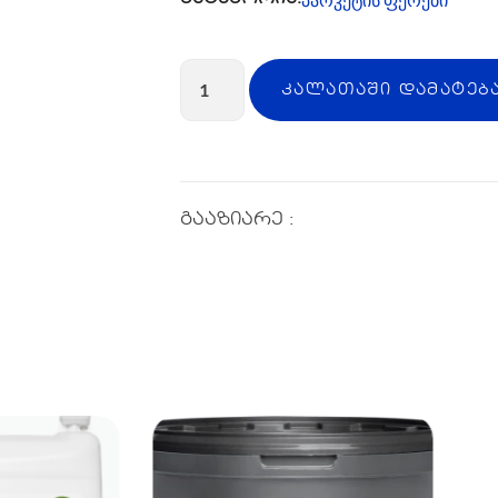
ᲙᲐᲚᲐᲗᲐᲨᲘ ᲓᲐᲛᲐᲢᲔᲑ
გააზიარე :