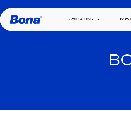
ᲞᲠᲝᲓᲣᲥᲪᲘᲐ
ᲡᲔᲠᲕ
BO